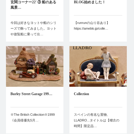
玄関コーナー22′ ③ 船のある
BLOG始めました！
風景…
今回は好きなヨットや船のシリ
【runrunの山り谷あり】
ーズで飾ってみました。ヨット
https://ameblo.jp/colle…
や遊覧船に乗って出…
Burley Street Garage 199…
Collection
※The British Collection※1999
スペインの有名な置物、
《会員様優先5月…
LLADRO...タイトルは【稽古の
時間】限定品…