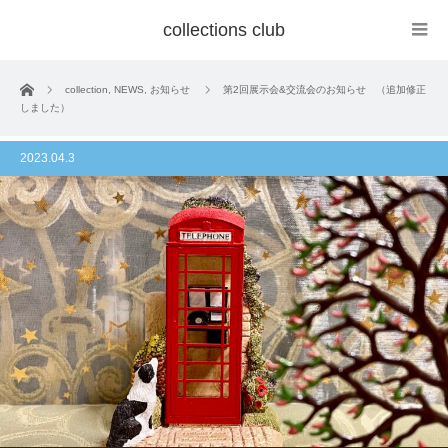
collections club
ホーム
collection
,
NEWS
,
お知らせ
第2回展示会&交流会のお知らせ （追加修正
しました）
2023.04.3