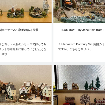
関コーナー22′ ③ 船のある風景
FLAG DAY by Jane Hart from T
Collection
きなヨットや船のシリーズで飾ってみ
＊Lifeboats＊ Danbury Mint英国
ヨットや遊覧船に乗って出かけたくな
ですが、こちらはリリパッ…
。爽や…