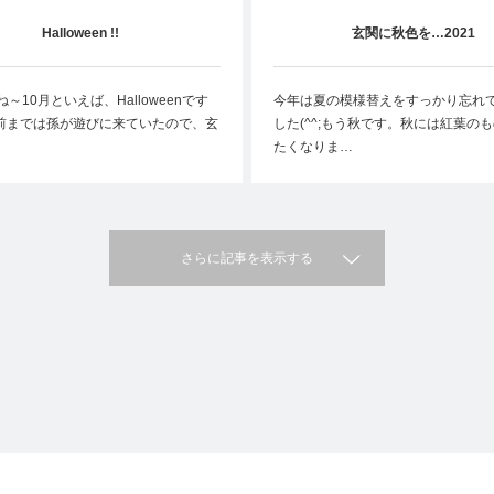
Halloween !!
玄関に秋色を…2021
ね～10月といえば、Halloweenです
今年は夏の模様替えをすっかり忘れ
前までは孫が遊びに来ていたので、玄
した(^^;もう秋です。秋には紅葉の
たくなりま…
さらに記事を表示する