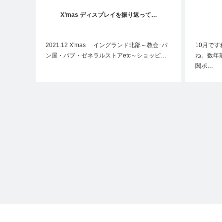
X’mas ディスプレイを振り返って…
2021.12 X'mas イングランド北部～教会･パ
10月です
ン屋・パブ・ゼネラルストアetc～ショッピ…
ね。数年
関ポ…