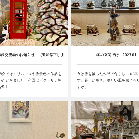
会&交流会のお知らせ （追加修正しま
冬の玄関では…2023.01
した）
示会ではクリスマスや雪景色の作品を
今は雪を被った作品で冬らしい玄関
いただきました。今回はビクトリア朝
す。厳しい寒さ、冷たい風を感じる
なSH…
すが、…