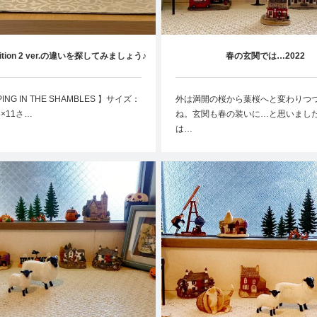
 Edition 2 ver.の違いを探してみましょう♪
春の玄関では…2022
PING IN THE SHAMBLES 】サイズ：
外は満開の桜から葉桜へと変わりつ
.5×11さ…
ね。玄関も春の装いに…と思いまし
は…