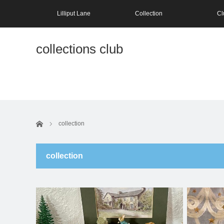
Lilliput Lane
Collection
Cl
collections club
ホーム
collection
collection