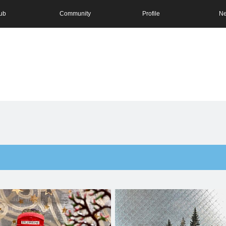
ub
Community
Profile
N