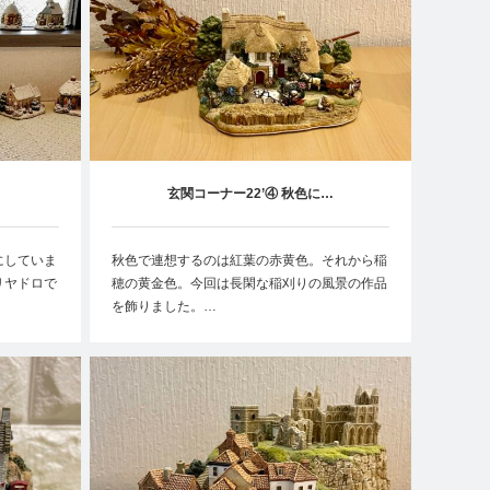
玄関コーナー22’④ 秋色に…
にしていま
秋色で連想するのは紅葉の赤黄色。それから稲
リヤドロで
穂の黄金色。今回は長閑な稲刈りの風景の作品
を飾りました。…